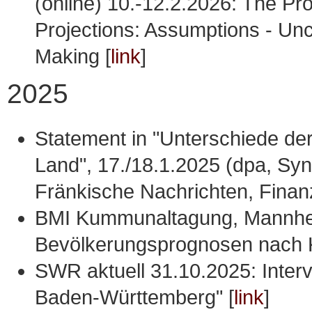
(online) 10.-12.2.2026: The Pr
Projections: Assumptions - Unc
Making [
link
]
2025
Statement in "Unterschiede de
Land", 17./18.1.2025 (dpa, Sy
Fränkische Nachrichten, Finan
BMI Kummunaltagung, Mannhei
Bevölkerungsprognosen nach 
SWR aktuell 31.10.2025: Inter
Baden-Württemberg" [
link
]